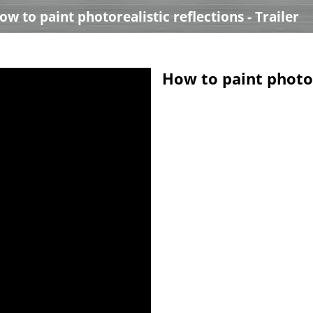
ow to paint photorealistic reflections - Trailer
How to paint photore