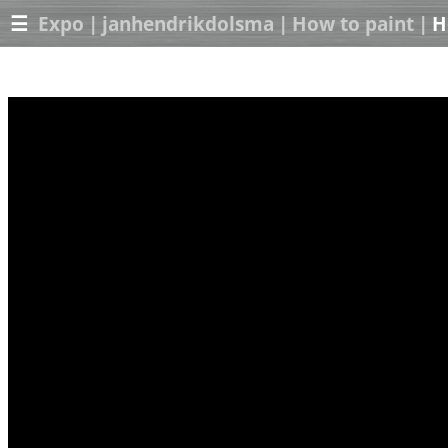
☰
Expo
|
janhendrikdolsma
|
How to paint
|
H