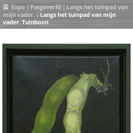
☰
Expo
|
Pasgeverfd
|
Langs het tuinpad van
mijn vader.
|
Langs het tuinpad van mijn
vader. Tuinboon