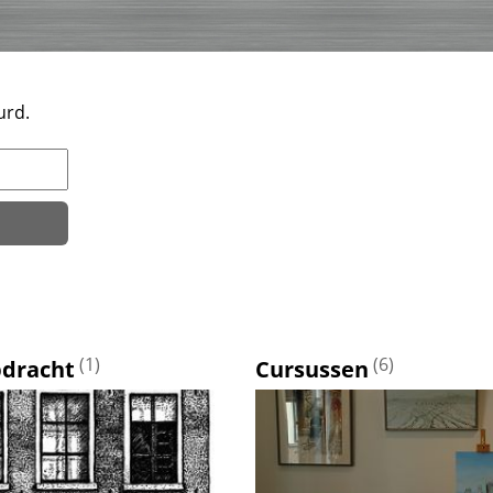
urd.
(1)
(6)
pdracht
Cursussen