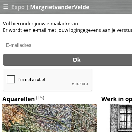
☰
Expo
|
MargrietvanderVelde
Vul hieronder jouw e-mailadres in.
Er wordt een e-mail met jouw logingegevens aan je verstu
(15)
Aquarellen
Werk in o