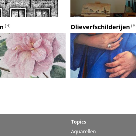
(9)
(8
en
Olieverfschilderijen
Topics
Aquarellen