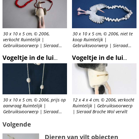
30 x 10 x 5 cm, © 2006,
30 x 10 x 5 cm, © 2006, niet te
verkocht Ruimtelijk |
koop Ruimtelijk |
Gebruiksvoorwerp | Sieraad
Gebruiksvoorwerp | Sieraad
Collier: wol vervilt, carneool
Collier: wol vervilt
Vogeltje in de luiers
Vogeltje in de luiers
30 x 10 x 5 cm, © 2006, prijs op
12 x 4 x 4 cm, © 2006, verkocht
aanvraag Ruimtelijk |
Ruimtelijk | Gebruiksvoorwerp
Gebruiksvoorwerp | Sieraad
| Sieraad Broche Wol vervilt
Collier: wol vervilt,
Volgende
zoetwaterparels
Dieren van vilt objecten