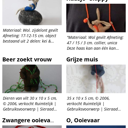
Materiaal: Wol. zijdelont gevilt
Afmeting: 17-12-15 cm. object
"Materiaal: Wol gevilt Afmeting:
bestaand uit 2 delen: kei &
47 / 15 / 3 cm. collier, unica
haasje
Deze haas kan aan één kan
verschoven worden over het
Beer zoekt vrouw
Grijze muis
draad.
Dieren van vilt 30 x 10 x 5 cm,
35 x 10 x 5 cm, © 2006,
© 2006, verkocht Ruimtelijk |
verkocht Ruimtelijk |
Gebruiksvoorwerp | Sieraad
Gebruiksvoorwerp | Sieraad
Collier: wol vervilt, glaskralen
Collier: wol vervilt, haken,
O, Ooievaar
zilversmeden
Zwangere ooievaar