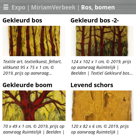
☰
Expo
|
MiriamVerbeek
|
Bos, bomen
Gekleurd bos
Gekleurd bos -2-
Textile art, textielkunst, feltart,
124 x 102 x 1 cm, © 2019, prijs
viltkunst 95 x 75 x 1 cm, ©
op aanvraag Ruimtelijk |
2019, prijs op aanvraag
Beelden | Textiel Gekleurd bos
Ruimtelijk | Beelden | Textiel
-2-, Wol, multiplex
Gekleurde boom
Levend schors
Gekleurd bos-1- Textiel paneel
Materiaal: wol, hout Afmeting:
75 / 95 / 1...
70 x 49 x 1 cm, © 2019, prijs op
120 x 82 x 6 cm, © 2019, prijs
aanvraag Ruimtelijk | Beelden |
op aanvraag Ruimtelijk |