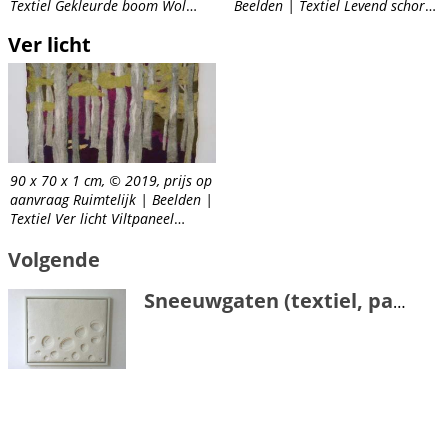
Textiel Gekleurde boom Wol
Beelden | Textiel Levend schors
vervilt Afmeting: 49 - 70 – 1
Materiaal: wol gevilt,
Ver licht
cm. Colored tree wool felted
geborduurd Afmeting: 120 / 82 /
size: 49 / 70 / 1cm.
6 cm. Verhalen Laag voor laag
rolt de tijd zich...
90 x 70 x 1 cm, © 2019, prijs op
aanvraag Ruimtelijk | Beelden |
Textiel Ver licht Viltpaneel
Materiaal: wol Afmeting: 70 / 90
Volgende
cm.
Sneeuwgaten (textiel, panelen)