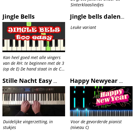
Sinterklaasliedjes
Jingle Bells
Jingle bells dalende bas
Leuke variant
Kan heel goed met alle vingers
van de RH: te beginnen met de 3
(op de E) De hand staat in de C
positie: duim(1) op de C, 2 op D,
3 op E, 4 op F, 5 op de G
Stille Nacht Easy door Arjen
Happy Newyear ABBA
Duidelijke vingerzetting, in
Voor de gevorderde pianist
stukjes
(niveau C)