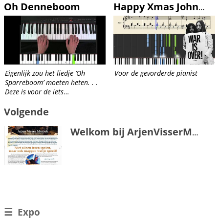
Oh Denneboom
Happy Xmas John & Yoko
Eigenlijk zou het liedje ’Oh
Voor de gevorderde pianist
Sparreboom’ moeten heten. . .
Deze is voor de iets
gevorderden: leuk al melodie
Volgende
met bastonen. Duidelijk
voorgespeeld met goede
vingerzetting/posities
Welkom bij ArjenVisserMuziek
☰
Expo