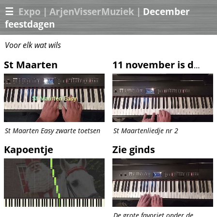
☰
Expo
|
ArjenVisserMuziek
|
December
feestdagen
Voor elk wat wils
St Maarten
11 november is de dag (very easy)
St Maarten Easy zwarte toetsen
St Maartenliedje nr 2
Kapoentje
Zie ginds
De grote favoriet onder de